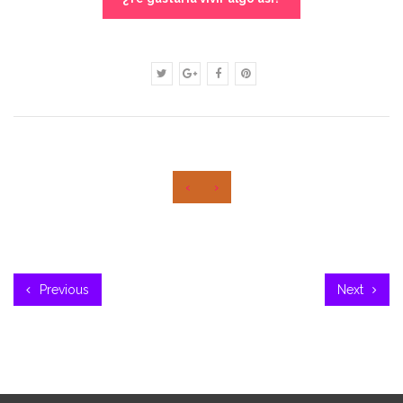
‹
›
Previous
Next