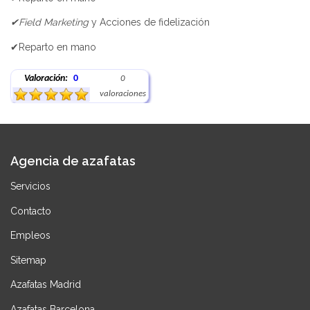
✔Field Marketing
y Acciones de fidelización
✔Reparto en mano
Valoración:
0
0
valoraciones
Agencia de azafatas
Servicios
Contacto
Empleos
Sitemap
Azafatas Madrid
Azafatas Barcelona