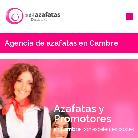
Agencia de azafatas en Cambre
Azafatas y
Promotores
en
Cambre
con excelentes costes