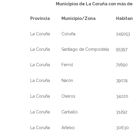
Municipios de La Coruña con más de
Provincia
Municipio/Zona
Habitan
La Coruña
Coruña
245053
La Coruña
Santiago de Compostela
95397
La Coruña
Ferrol
71690
La Coruña
Narón
39074
La Coruña
Oleiros
34220
La Coruña
Carballo
31292
La Coruña
Arteixo
30630