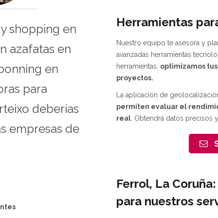
Herramientas para
ery shopping en
Nuestro equipo te asesora y pla
n azafatas en
avanzadas herramientas tecno
uponning en
herramientas,
optimizamos tus
proyectos.
oras para
La aplicación de geolocalizació
rteixo deberías
permiten evaluar el rendimi
real
. Obtendrá datos precisos y
as empresas de
S
Ferrol, La Coruña
para nuestros serv
antes