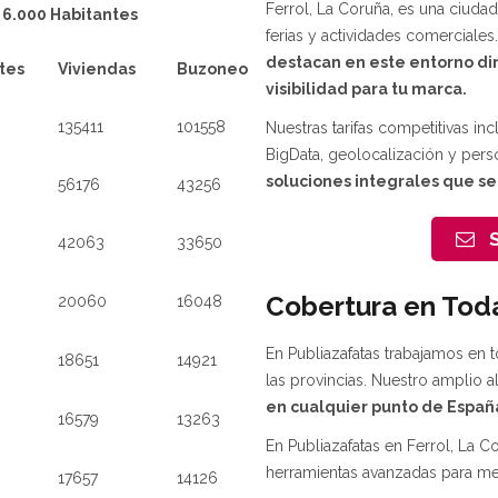
Ferrol, La Coruña, es una ciuda
 6.000 Habitantes
ferias y actividades comerciales
destacan en este entorno d
tes
Viviendas
Buzoneo
visibilidad para tu marca.
135411
101558
Nuestras tarifas competitivas 
BigData, geolocalización y per
soluciones integrales que se
56176
43256
S
42063
33650
Cobertura en Toda
20060
16048
En Publiazafatas trabajamos en t
18651
14921
las provincias. Nuestro amplio 
en cualquier punto de Españ
16579
13263
En Publiazafatas en Ferrol, La 
herramientas avanzadas para me
17657
14126