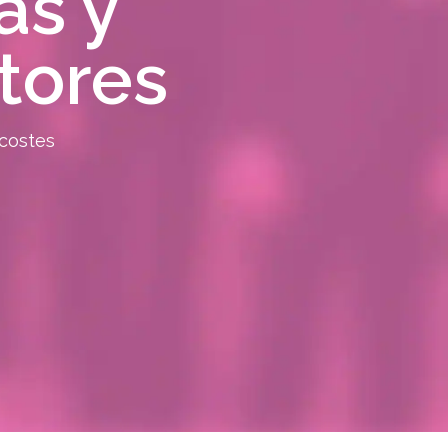
as y
tores
costes