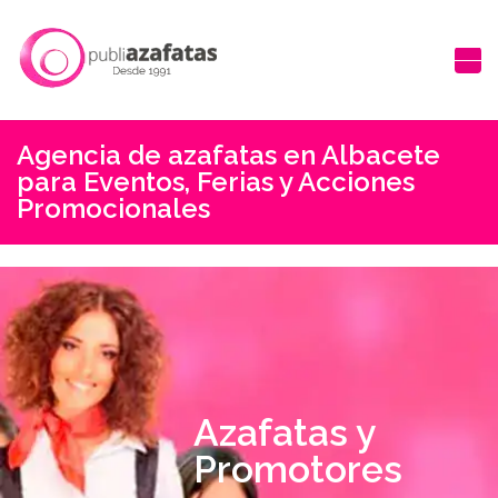
Agencia de azafatas en Albacete
para Eventos, Ferias y Acciones
Promocionales
Azafatas y
Promotores