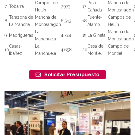
Campos de
Pozo
Mancha de
7
Tobarra
7.973
17
Hellín
Cañada
Montearagón
Tarazona de
Mancha de
Fuente-
Campos de
8
6.543
18
La Mancha
Montearagón
Álamo
Hellín
La
Mancha de
9
Madrigueras
4.724
19
La Gineta
Manchuela
Montearagón
Casas-
La
Ossa de
Campo de
10
4.658
20
Ibáñez
Manchuela
Montiel
Montiel
Solicitar Presupuesto