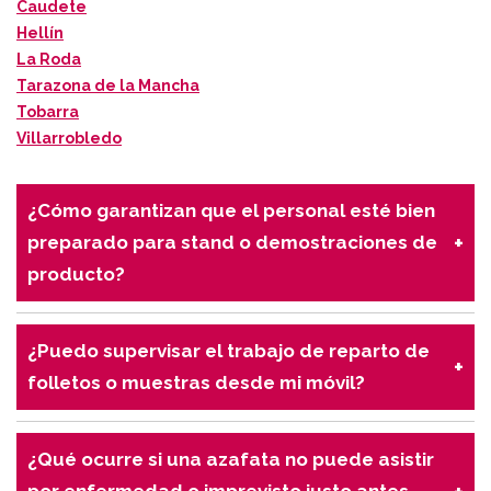
Caudete
Hellín
La Roda
Tarazona de la Mancha
Tobarra
Villarrobledo
¿Cómo garantizan que el personal esté bien
preparado para stand o demostraciones de
producto?
Seleccionamos profesionales con experiencia
técnica cuando lo requiere el evento, y ofrecemos
¿Puedo supervisar el trabajo de reparto de
formación específica previa para asegurarnos de
folletos o muestras desde mi móvil?
que comprendan el producto, sepan transmitir sus
Sí, disponemos de geolocalización que permite ver
características correctamente y respondan dudas
en tiempo real dónde están las azafatas y
del público.
¿Qué ocurre si una azafata no puede asistir
promotoras realizando sus tareas, así como fotos o