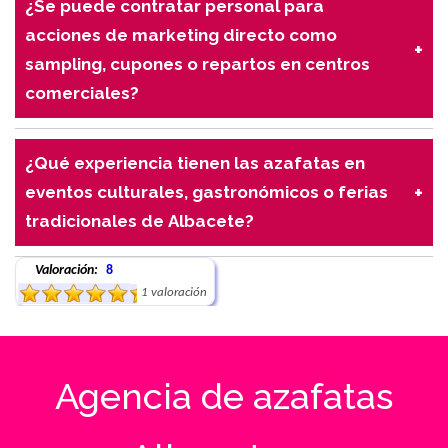
¿Se puede contratar personal para
promotoras dominan el inglés, francés, catalán y
acciones de marketing directo como
alemán.
sampling, cupones o repartos en centros
comerciales?
Totalmente. Tenemos experiencia realizando
distribuciones, reparto de folletos, muestras,
¿Qué experiencia tienen las azafatas en
cupones, y otras acciones promocionales en puntos
eventos culturales, gastronómicos o ferias
de venta, supermercados y centros comerciales de
tradicionales de Albacete?
Albacete.
Tenemos personal que ha trabajado en ferias
Valoración:
8
locales, festividades y mercados, el cual es capaz
1 valoración
de interaccionar con el público de forma natural,
respetuosa y eficaz.
Agencia de azafatas