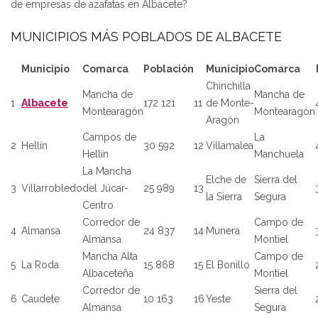
de empresas de azafatas en Albacete?
MUNICIPIOS MÁS POBLADOS DE ALBACETE
Municipio
Comarca
Población
Municipio
Comarca
Chinchilla
Mancha de
Mancha de
1
Albacete
172 121
11
de Monte-
Montearagón
Montearagón
Aragón
Campos de
La
2
Hellín
30 592
12
Villamalea
Hellín
Manchuela
La Mancha
Elche de
Sierra del
3
Villarrobledo
del Júcar-
25 989
13
la Sierra
Segura
Centro
Corredor de
Campo de
4
Almansa
24 837
14
Munera
Almansa
Montiel
Mancha Alta
Campo de
5
La Roda
15 868
15
El Bonillo
Albaceteña
Montiel
Corredor de
Sierra del
6
Caudete
10 163
16
Yeste
Almansa
Segura