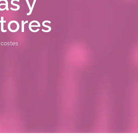
as y
tores
 costes