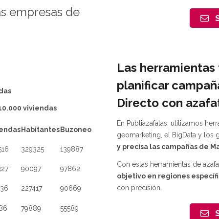
as empresas de
S
Las herramientas 
planificar campañ
das
Directo con
azafa
10.000 viviendas
En Publiazafatas, utilizamos he
iendas
Habitantes
Buzoneo
geomarketing, el BigData y los
y precisa las campañas de Ma
516
329325
139887
Con estas herramientas de azaf
327
90097
97862
objetivo en regiones específ
con precisión.
336
227417
90669
86
79889
55589
S