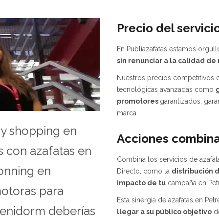
Precio del servici
En Publiazafatas estamos orgullo
sin renunciar a la calidad de 
Nuestros precios competitivos d
tecnológicas avanzadas como
promotores
garantizados, gara
marca.
ery shopping en
Acciones combina
s con azafatas en
Combina los servicios de azafat
ponning en
Directo, como la
distribución 
impacto de tu
campaña en Petre
motoras para
Esta sinergia de azafatas en Petr
Benidorm deberías
llegar a su público objetivo
de