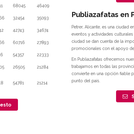
11
68045
46409
Publiazafatas en 
66
32454
35093
Petrer, Alicante, es una ciudad 
42
42743
34674
eventos y actividades culturale
ciudad se dan cuenta de la imp
66
60716
27893
promocionales con el apoyo de 
16
54357
22333
En Publiazafatas ofrecemos nuest
trabajamos en todas las provinc
05
26505
21284
convierte en una opción fiable 
punto del país.
18
54781
21214
S
uesto