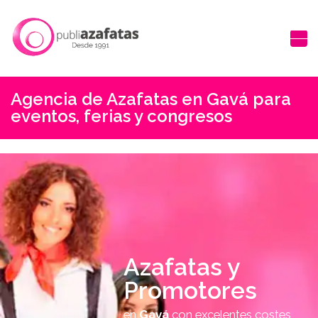
Agencia de Azafatas en Gavá para
eventos, ferias y congresos
Azafatas y
Promotores
en
Gavá
con excelentes costes