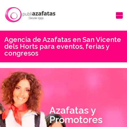
Agencia de Azafatas en San Vicente
dels Horts para eventos, ferias y
congresos
Azafatas y
Promotores