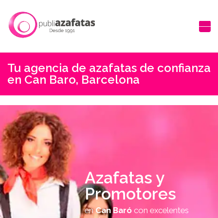
Tu agencia de azafatas de confianza
en Can Baro, Barcelona
Azafatas y
Promotores
en
Can Baró
con excelentes