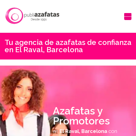
Tu agencia de azafatas de confianza
en El Raval, Barcelona
Azafatas y
Promotores
en
El Raval, Barcelona
con