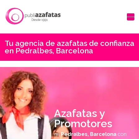
Tu agencia de azafatas de confianza
en Pedralbes, Barcelona
Azafatas y
Promotores
en
Pedralbes, Barcelona
con