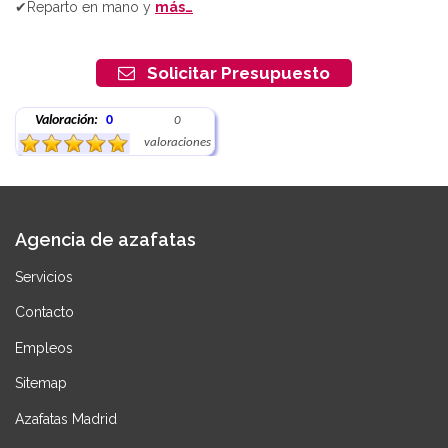
✔Reparto en mano y
más…
Solicitar Presupuesto
Valoración:
0
0
valoraciones
Agencia de azafatas
Servicios
Contacto
Empleos
Sitemap
Azafatas Madrid