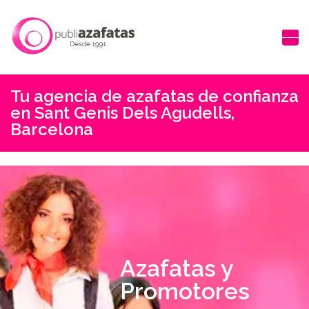
Tu agencia de azafatas de confianza
en Sant Genis Dels Agudells,
Barcelona
Azafatas y
Promotores