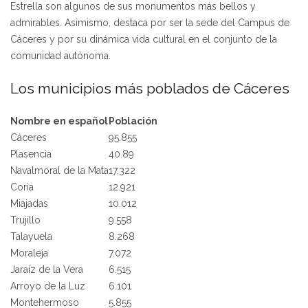
Estrella son algunos de sus monumentos más bellos y
admirables. Asimismo, destaca por ser la sede del Campus de
Cáceres y por su dinámica vida cultural en el conjunto de la
comunidad autónoma.
Los municipios más poblados de Cáceres
Nombre en español
Población
Cáceres
95.855
Plasencia
40.89
Navalmoral de la Mata
17.322
Coria
12.921
Miajadas
10.012
Trujillo
9.558
Talayuela
8.268
Moraleja
7.072
Jaraíz de la Vera
6.515
Arroyo de la Luz
6.101
Montehermoso
5.855