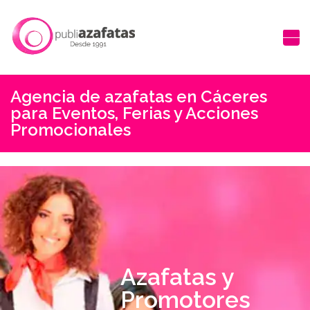
Agencia de azafatas en Cáceres
para Eventos, Ferias y Acciones
Promocionales
Azafatas y
Promotores