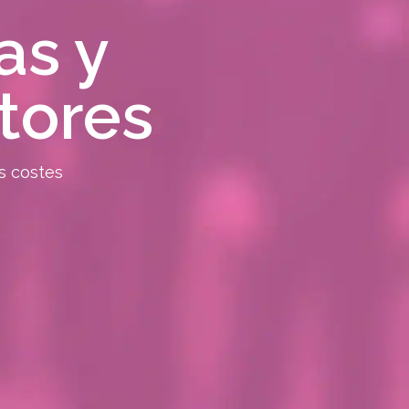
as y
tores
s costes