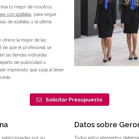
resa lo mejor de nosotros.
es con azafatas
para seguir
s de azafatas y la última
.
ofrece la mejor de las
d de que el profesional se
n las tiendas indicadas
eparto de publicidad o
er imprevisto que surja al tener
uceda.
Solicitar Presupuesto
ona
Datos sobre Gero
 seleccionadas por su
Todos estos elementos determi