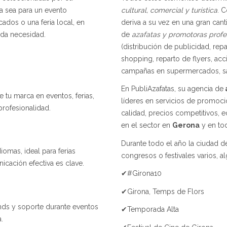
Ya sea para un evento
cultural, comercial y turística
. 
dos o una feria local, en
deriva a su vez en una gran ca
ada necesidad.
de
azafatas y promotoras profe
(distribución de publicidad, re
shopping, reparto de flyers, ac
campañas en supermercados, samp
En PubliAzafatas, su agencia de
 tu marca en eventos, ferias,
líderes en servicios de promoci
rofesionalidad.
calidad, precios competitivos, 
en el sector en
Gerona
y en to
Durante todo el año la ciudad 
iomas, ideal para ferias
congresos o festivales varios, a
cación efectiva es clave.
✔#Girona10
✔Girona, Temps de Flors
ands y soporte durante eventos
✔Temporada Alta
.