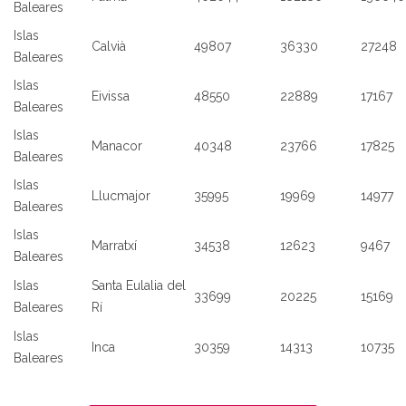
Baleares
Islas
Calvià
49807
36330
27248
Baleares
Islas
Eivissa
48550
22889
17167
Baleares
Islas
Manacor
40348
23766
17825
Baleares
Islas
Llucmajor
35995
19969
14977
Baleares
Islas
Marratxí
34538
12623
9467
Baleares
Islas
Santa Eulalia del
33699
20225
15169
Baleares
Rí
Islas
Inca
30359
14313
10735
Baleares