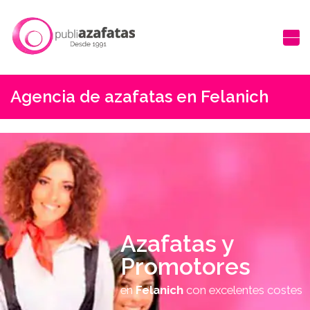
Agencia de azafatas en Felanich
Azafatas y
Promotores
en
Felanich
con excelentes costes