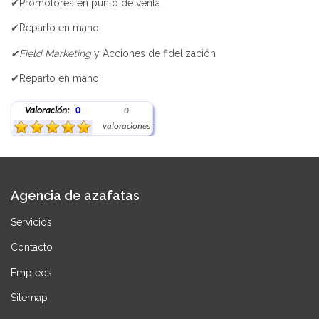
✔Promotores en punto de venta
✔Reparto en mano
✔Field Marketing
y Acciones de fidelización
✔Reparto en mano
Valoración:
0
0
valoraciones
Agencia de azafatas
Servicios
Contacto
Empleos
Sitemap