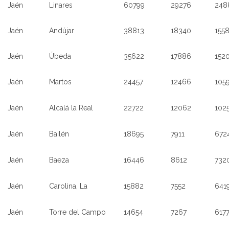
Jaén
Linares
60799
29276
248
Jaén
Andújar
38813
18340
155
Jaén
Úbeda
35622
17886
152
Jaén
Martos
24457
12466
105
Jaén
Alcalá la Real
22722
12062
102
Jaén
Bailén
18695
7911
672
Jaén
Baeza
16446
8612
732
Jaén
Carolina, La
15882
7552
641
Jaén
Torre del Campo
14654
7267
617