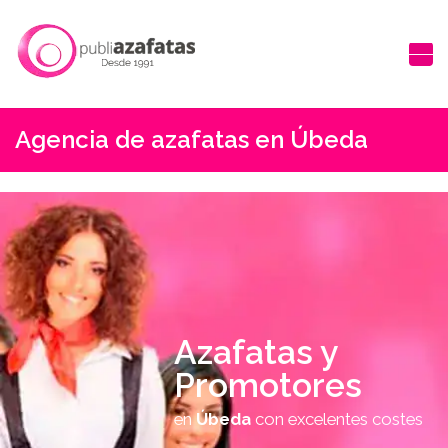
Agencia de azafatas en Úbeda
Azafatas y
Promotores
en
Úbeda
con excelentes costes