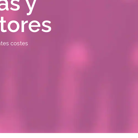
as y
tores
tes costes