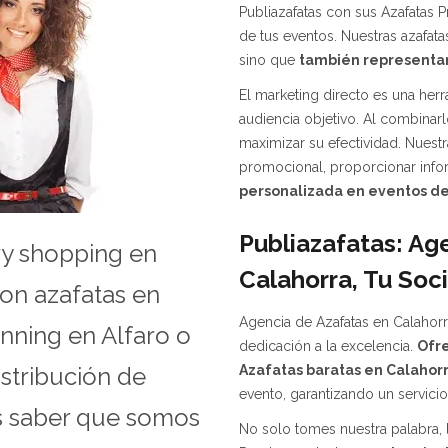
Publiazafatas con sus Azafatas P
de tus eventos. Nuestras azafata
sino que
también representan
El marketing directo es una her
audiencia objetivo. Al combinar
maximizar su efectividad. Nuestr
promocional, proporcionar info
personalizada en eventos de
Publiazafatas: Ag
ery shopping en
Calahorra, Tu Soc
on azafatas en
Agencia de Azafatas en Calahorr
nning en Alfaro o
dedicación a la excelencia.
Ofr
Azafatas baratas en Calahor
stribución de
evento, garantizando un servicio
s saber que somos
No solo tomes nuestra palabra, 