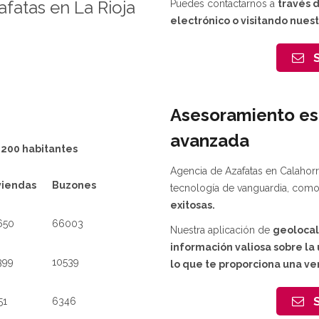
afatas en La Rioja
Puedes contactarnos a
través 
electrónico o visitando nuest
S
Asesoramiento es
avanzada
 200 habitantes
Agencia de Azafatas en Calahor
viendas
Buzones
tecnología de vanguardia, com
exitosas.
650
66003
Nuestra aplicación de
geolocal
información valiosa sobre la 
399
10539
lo que te proporciona una ve
S
51
6346