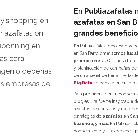
En Publiazafatas
ery shopping en
azafatas en San 
grandes beneficios
n azafatas en
cuponning en
En
Publiazafatas, destacamos p
en San Bartolomé;
somos tus a
as para
promociones.
¿Qué nos diferen
y planificación de campañas de
Ingenio deberías
de un arsenal de herramientas 
as empresas de
Big Data
se convierten en la brú
Para profundizar en tu conocimie
blog es una fuente inagotable de
repletos de consejos y recomen
estrategias de
azafatas en San
buzoneo, y más.
En Publiazafat
conocimiento y la experiencia pa