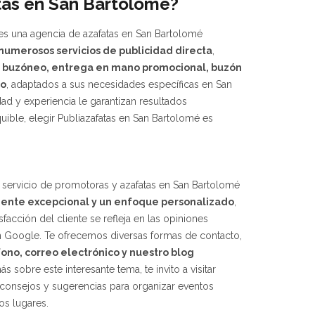
tas en San Bartolomé?
es una agencia de azafatas en San Bartolomé
numerosos
servicios de publicidad directa
,
e
buzóneo,
entrega en mano promocional, buzón
vo
, adaptados a sus necesidades específicas en San
ad y experiencia le garantizan resultados
uible, elegir Publiazafatas en San Bartolomé es
 servicio de promotoras y azafatas en San Bartolomé
liente excepcional y un enfoque personalizado
,
acción del cliente se refleja en las opiniones
en Google. Te ofrecemos diversas formas de contacto,
fono, correo electrónico y nuestro blog
ás sobre este interesante tema, te invito a visitar
 consejos y sugerencias para organizar eventos
os lugares.