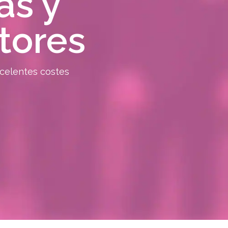
as y
tores
celentes costes