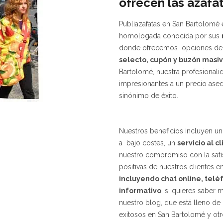
ofrecen las
azafa
Publiazafatas en San Bartolomé 
homologada conocida por sus
donde ofrecemos opciones d
selecto, cupón y buzón masi
Bartolomé, nuestra profesionalid
impresionantes a un precio aseq
sinónimo de éxito.
Nuestros beneficios incluyen un
a bajo costes, un
servicio
al c
nuestro compromiso con la satisf
positivas de nuestros clientes 
incluyendo chat online, telé
informativo
, si quieres saber m
nuestro blog, que está lleno de
exitosos en San Bartolomé y otr