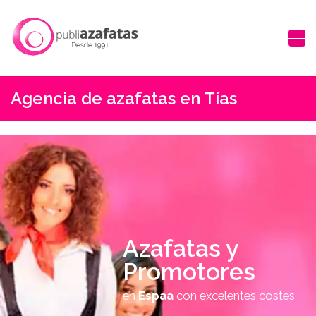
Agencia de azafatas en Tías
Azafatas y
Promotores
en
Espaa
con excelentes costes