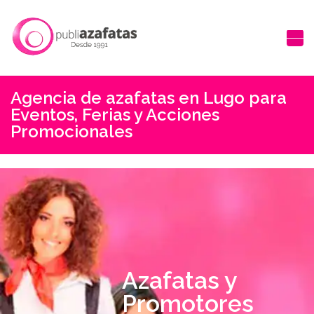
Agencia de azafatas en Lugo para
Eventos, Ferias y Acciones
Promocionales
Azafatas y
Promotores