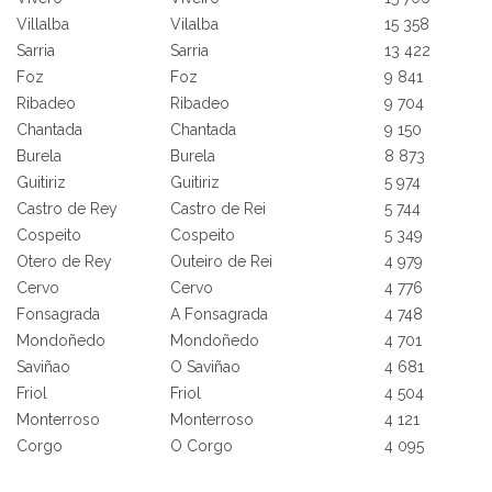
Villalba
Vilalba
15 358
Sarria
Sarria
13 422
Foz
Foz
9 841
Ribadeo
Ribadeo
9 704
Chantada
Chantada
9 150
Burela
Burela
8 873
Guitiriz
Guitiriz
5 974
Castro de Rey
Castro de Rei
5 744
Cospeito
Cospeito
5 349
Otero de Rey
Outeiro de Rei
4 979
Cervo
Cervo
4 776
Fonsagrada
A Fonsagrada
4 748
Mondoñedo
Mondoñedo
4 701
Saviñao
O Saviñao
4 681
Friol
Friol
4 504
Monterroso
Monterroso
4 121
Corgo
O Corgo
4 095