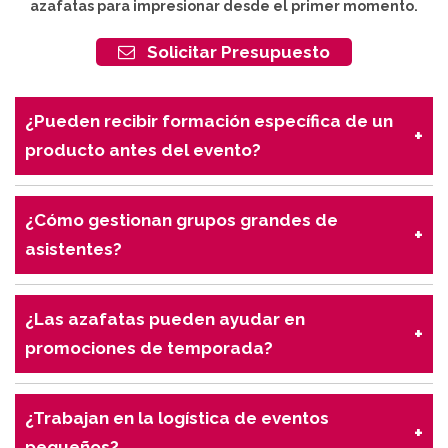
azafatas para impresionar desde el primer momento.
Solicitar Presupuesto
¿Pueden recibir formación específica de un
producto antes del evento?
Sí, ofrecemos sesiones de formación para que las
azafatas conozcan el producto o servicio y puedan
¿Cómo gestionan grupos grandes de
comunicarlo con claridad al público.
asistentes?
Nuestro personal está entrenado en manejo de
multitudes, garantizando seguridad y organización
¿Las azafatas pueden ayudar en
durante la interacción con los asistentes.
promociones de temporada?
Sí, adaptamos estrategias de promoción según
temporada, campaña y negocio, asegurando un
¿Trabajan en la logística de eventos
mayor impacto con el público objetivo.
pequeños?