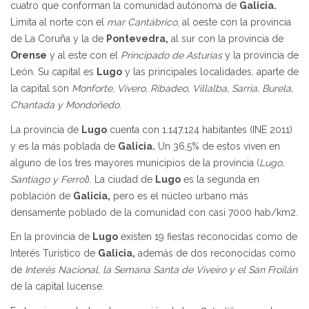
cuatro que conforman la comunidad autónoma de
Galicia.
Limita al norte con el
mar Cantábrico
, al oeste con la provincia
de La Coruña y la de
Pontevedra,
al sur con la provincia de
Orense
y al este con el
Principado de Asturias
y la provincia de
León. Su capital es
Lugo
y las principales localidades, aparte de
la capital son
Monforte, Vivero, Ribadeo, Villalba, Sarria, Burela,
Chantada y Mondoñedo
.
La provincia de
Lugo
cuenta con 1.147.124 habitantes (INE 2011)
y es la más poblada de
Galicia.
Un 36,5% de estos viven en
alguno de los tres mayores municipios de la provincia (
Lugo,
Santiago y Ferrol
). La ciudad de
Lugo
es la segunda en
población de
Galicia,
pero es el núcleo urbano más
densamente poblado de la comunidad con casi 7000 hab/km2.
En la provincia de
Lugo
existen 19 fiestas reconocidas como de
Interés Turístico de
Galicia,
además de dos reconocidas como
de
Interés Nacional, la Semana Santa de Viveiro y el San Froilán
de la capital lucense.