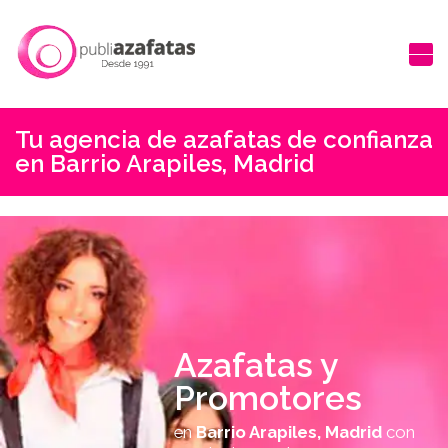
Tu agencia de azafatas de confianza
en Barrio Arapiles, Madrid
Azafatas y
Promotores
en
Barrio Arapiles, Madrid
con