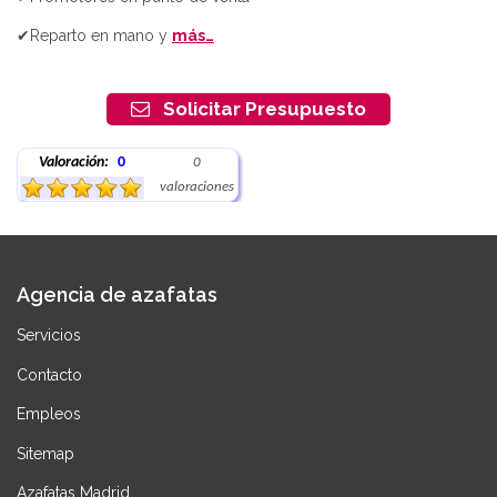
✔Reparto en mano y
más…
Solicitar Presupuesto
Valoración:
0
0
valoraciones
Agencia de azafatas
Servicios
Contacto
Empleos
Sitemap
Azafatas Madrid