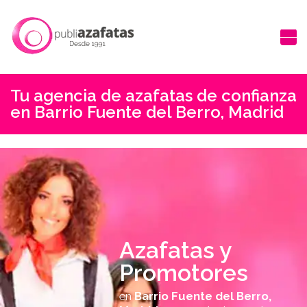
Tu agencia de azafatas de confianza
en Barrio Fuente del Berro, Madrid
Azafatas y
Promotores
en
Barrio Fuente del Berro,