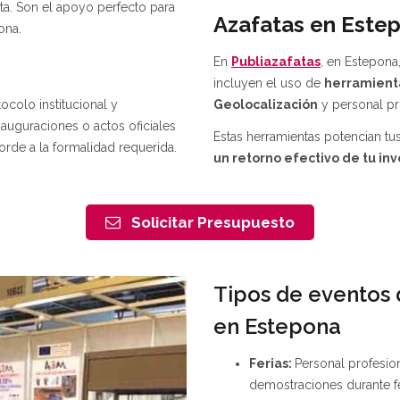
ta. Son el apoyo perfecto para
Azafatas en Este
ona.
En
Publiazafatas
, en Estepona
incluyen el uso de
herramient
colo institucional y
Geolocalización
y personal p
auguraciones o actos oficiales
Estas herramientas potencian t
rde a la formalidad requerida.
un retorno efectivo de tu inv
Solicitar Presupuesto
Tipos de eventos 
en Estepona
Ferias:
Personal profesion
demostraciones durante f