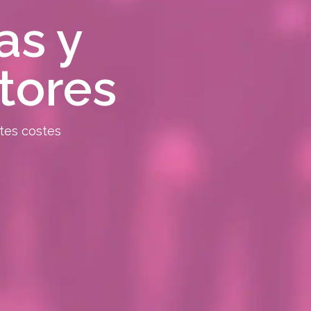
as y
tores
tes costes