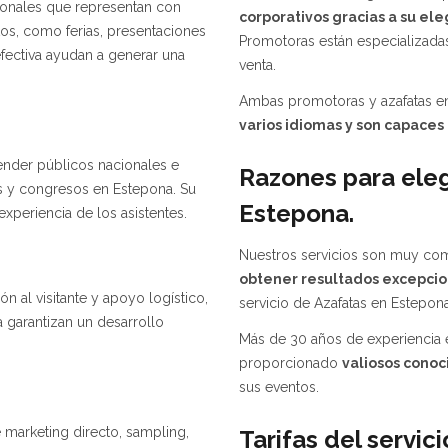
ionales que representan con
corporativos gracias a su el
tos, como ferias, presentaciones
Promotoras están especializadas
fectiva ayudan a generar una
venta.
Ambas promotoras y azafatas e
varios idiomas y son capaces 
ender públicos nacionales e
Razones para eleg
cos y congresos en Estepona. Su
Estepona.
experiencia de los asistentes.
Nuestros servicios son muy comp
obtener resultados excepcion
ón al visitante y apoyo logístico,
servicio de Azafatas en Estepona
a garantizan un desarrollo
Más de 30 años de experiencia 
proporcionado
valiosos conoc
sus eventos.
marketing directo, sampling,
Tarifas del servic