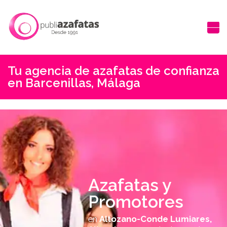
Tu agencia de azafatas de confianza
en Barcenillas, Málaga
Azafatas y
Promotores
en
Altozano-Conde Lumiares,