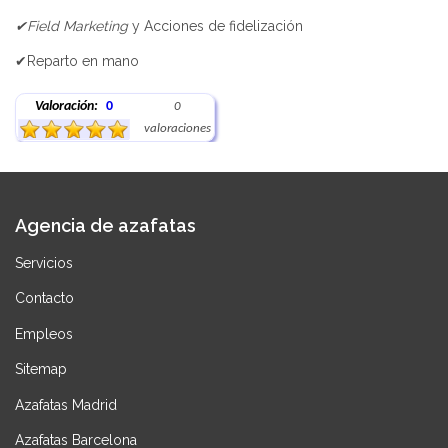
✔Field Marketing
y Acciones de fidelización
✔Reparto en mano
Valoración:
0
0
valoraciones
Agencia de azafatas
Servicios
Contacto
Empleos
Sitemap
Azafatas Madrid
Azafatas Barcelona