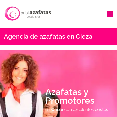
Agencia de azafatas en Cieza
Azafatas y
Promotores
en
Cieza
con excelentes costes