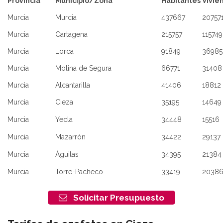
Provincia
Municipio/Zona
Habitantes
Vivie
Murcia
Murcia
437667
20757
Murcia
Cartagena
215757
115749
Murcia
Lorca
91849
36985
Murcia
Molina de Segura
66771
31408
Murcia
Alcantarilla
41406
18812
Murcia
Cieza
35195
14649
Murcia
Yecla
34448
15516
Murcia
Mazarrón
34422
29137
Murcia
Águilas
34395
21384
Murcia
Torre-Pacheco
33419
2038
Solicitar Presupuesto