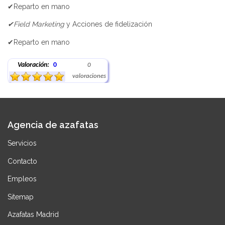
✔Reparto en mano
✔Field Marketing
y Acciones de fidelización
✔Reparto en mano
Valoración:
0
0
valoraciones
Agencia de azafatas
Servicios
Contacto
Empleos
Sitemap
Azafatas Madrid