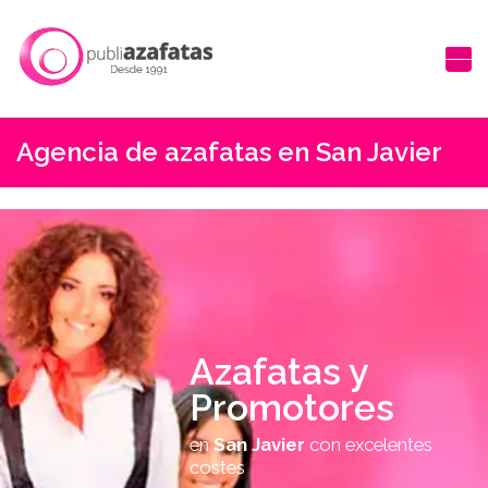
Agencia de azafatas en San Javier
Azafatas y
Promotores
en
San Javier
con excelentes
costes