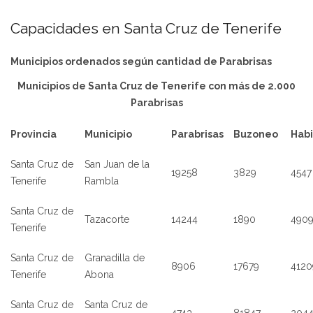
Capacidades en Santa Cruz de Tenerife
Municipios ordenados según cantidad de Parabrisas
Municipios de Santa Cruz de Tenerife con más de 2.000
Parabrisas
Provincia
Municipio
Parabrisas
Buzoneo
Habi
Santa Cruz de
San Juan de la
19258
3829
4547
Tenerife
Rambla
Santa Cruz de
Tazacorte
14244
1890
490
Tenerife
Santa Cruz de
Granadilla de
8906
17679
4120
Tenerife
Abona
Santa Cruz de
Santa Cruz de
4743
81847
204