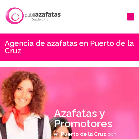
Agencia de azafatas en Puerto de la
Cruz
Azafatas y
Promotores
en
Puerto de la Cruz
con