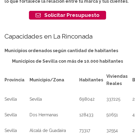
lo que fortalece la relación entre tu marca y tus clientes.
Solicitar Presupuesto
Capacidades en La Rinconada
Municipios ordenados según cantidad de habitantes
Municipios de Sevilla con más de 10.000 habitantes
Viviendas
Provincia
Municipio/Zona
Habitantes
Reales
Sevilla
Sevilla
698042
337225
2
Sevilla
Dos Hermanas
128433
50651
4
Sevilla
Alcalá de Guadaíra
73317
32554
2