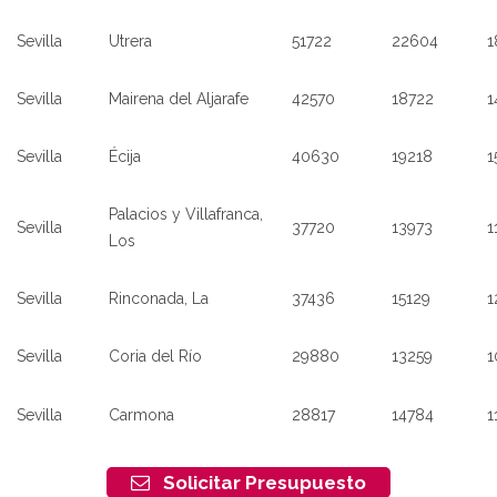
Sevilla
Utrera
51722
22604
1
Sevilla
Mairena del Aljarafe
42570
18722
1
Sevilla
Écija
40630
19218
1
Palacios y Villafranca,
Sevilla
37720
13973
1
Los
Sevilla
Rinconada, La
37436
15129
1
Sevilla
Coria del Río
29880
13259
1
Sevilla
Carmona
28817
14784
1
Solicitar Presupuesto