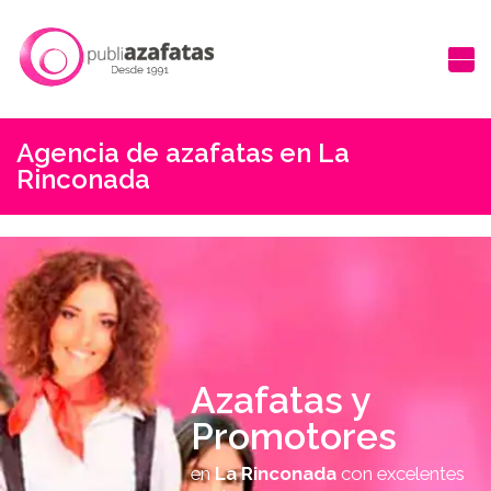
Agencia de azafatas en La
Rinconada
Azafatas y
Promotores
en
La Rinconada
con excelentes