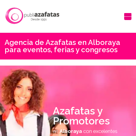
Agencia de Azafatas en Alboraya
para eventos, ferias y congresos
Azafatas y
Promotores
en
Alboraya
con excelentes