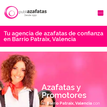
Tu agencia de azafatas de confianza
en Barrio Patraix, Valencia
Azafatas y
Promotores
en
Barrio Patraix, Valencia
con