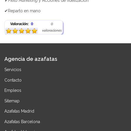
✔Field Marketing
y Acciones de fidelización
✔Reparto en mano
Valoración:
0
0
valoraciones
Agencia de azafatas
Servicios
Contacto
Empleos
Sitemap
Azafatas Madrid
Azafatas Barcelona