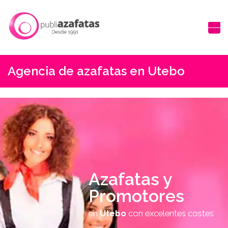
Agencia de azafatas en Utebo
Azafatas y
Promotores
en
Utebo
con excelentes costes