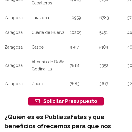
Caballeros
Zaragoza
Tarazona
10959
6783
57
Zaragoza
Cuarte de Huerva
10209
5451
4
Zaragoza
Caspe
9797
5189
4
Almunia de Doña
Zaragoza
7818
3352
30
Godina, La
Zaragoza
Zuera
7683
3617
32
Solicitar Presupuesto
¿Quién es es Publiazafatas y que
beneficios ofrecemos para que nos