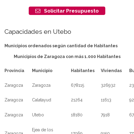
Solicitar Presupuesto
Capacidades en Utebo
Municipios ordenados según cantidad de Habitantes
Municipios de Zaragoza con más 1.000 Habitantes
Provincia
Municipio
Habitantes
Viviendas
B
Zaragoza
Zaragoza
678115
326932
23
Zaragoza
Calatayud
21264
11613
9
Zaragoza
Utebo
18180
7918
6
Ejea de los
Zaragoza
17069
9150
77