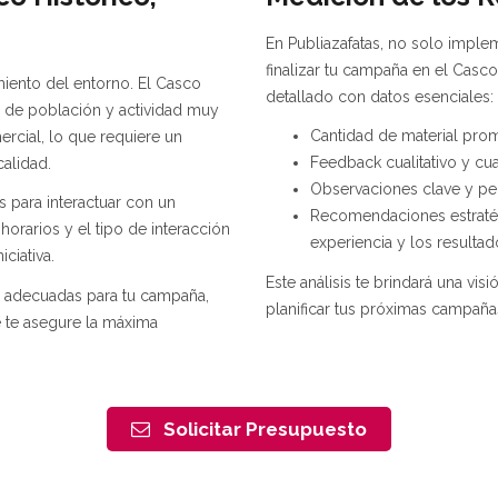
En Publiazafatas, no solo impl
finalizar tu campaña en el Casc
miento del entorno. El Casco
detallado con datos esenciales:
d de población y actividad muy
Cantidad de material prom
mercial, lo que requiere un
Feedback cualitativo y cua
calidad.
Observaciones clave y per
 para interactuar con un
Recomendaciones estratégi
horarios y el tipo de interacción
experiencia y los resulta
ciativa.
Este análisis te brindará una visi
s adecuadas para tu campaña,
planificar tus próximas campañ
e te asegure la máxima
Solicitar Presupuesto