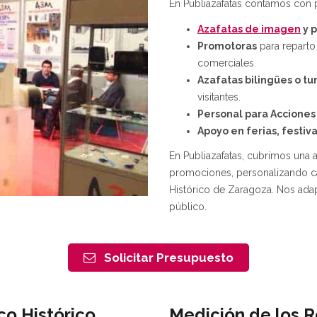
En Publiazafatas contamos con p
Azafatas de imagen
y p
Promotoras
para reparto
comerciales.
Azafatas bilingües o tur
visitantes.
Personal para Acciones
Apoyo en ferias, festiv
En Publiazafatas, cubrimos una 
promociones, personalizando cad
Histórico de Zaragoza. Nos ada
público.
Solicitar Presupuesto
co Histórico,
Medición de los 