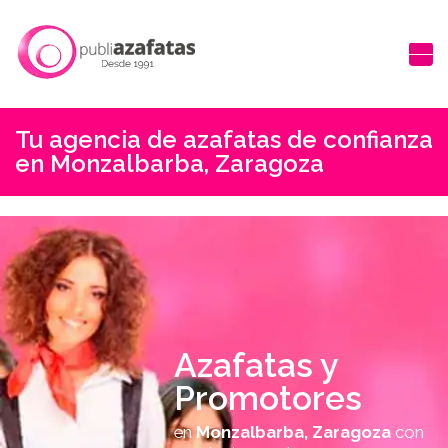
Tu agencia de azafatas de confianza
en Monzalbarba, Zaragoza
Azafatas y
Promotores
en
Monzalbarba, Zaragoza
con