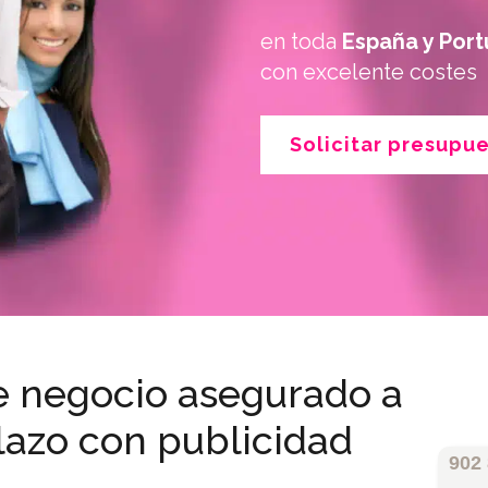
en toda
España y Port
con excelente costes
Solicitar presupu
e negocio asegurado a
plazo con publicidad
902