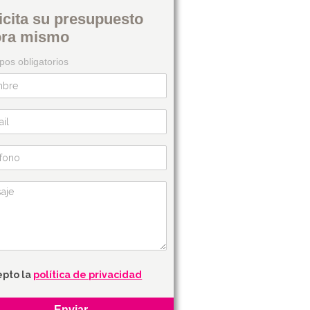
icita su presupuesto
ora mismo
os obligatorios
epto la
política de privacidad