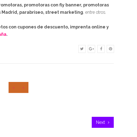
romotoras, promotoras con fly banner, promotoras
 Madrid, parabriseo, street marketing
, entre otros.
etos con cupones de descuento, imprenta online y
aña
.
‹
›
Next