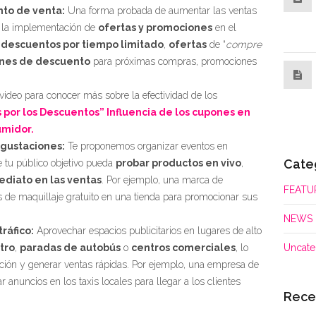
nto de venta:
Una forma probada de aumentar las ventas
 la implementación de
ofertas y promociones
en el
r
descuentos por tiempo limitado
,
ofertas
de “
compre
nes de descuento
para próximas compras, promociones
video para conocer más sobre la efectividad de los
 por los Descuentos” Influencia de los cupones en
umidor.
gustaciones:
Te proponemos organizar eventos en
Cate
 tu público objetivo pueda
probar productos en vivo
,
ediato en las ventas
. Por ejemplo, una marca de
FEATU
s de maquillaje gratuito en una tienda para promocionar sus
NEWS
ráfico:
Aprovechar espacios publicitarios en lugares de alto
tro
,
paradas de autobús
o
centros comerciales
, lo
Uncate
ción y generar ventas rápidas. Por ejemplo, una empresa de
 anuncios en los taxis locales para llegar a los clientes
Rece