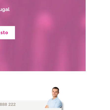
ugal
esto
 888 222