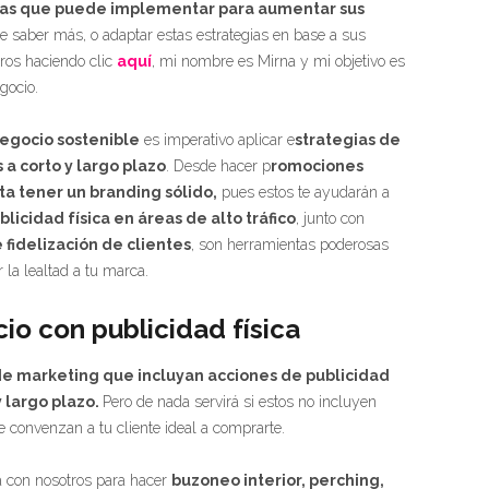
as que puede implementar para aumentar sus
ere saber más, o adaptar estas estrategias en base a sus
tros haciendo clic
aquí
, mi nombre es Mirna y mi objetivo es
gocio.
egocio sostenible
es imperativo aplicar e
strategias de
a corto y largo plazo
. Desde hacer p
romociones
ta tener un branding sólido,
pues estos te ayudarán a
licidad física en áreas de alto tráfico
, junto con
fidelización de clientes
, son herramientas poderosas
 la lealtad a tu marca.
io con publicidad física
de marketing que incluyan acciones de publicidad
y largo plazo.
Pero de nada servirá si estos no incluyen
 convenzan a tu cliente ideal a comprarte.
a con nosotros para hacer
buzoneo interior, perching,