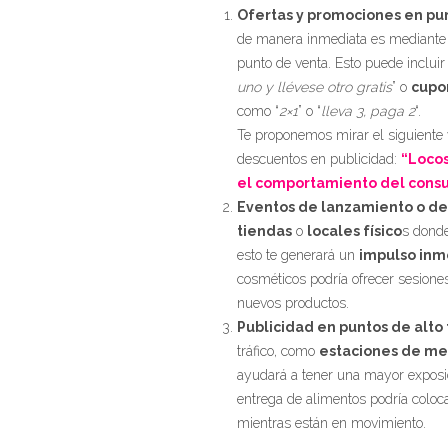
Ofertas y promociones en pu
de manera inmediata es mediante
punto de venta. Esto puede inclui
uno y llévese otro gratis
” o
cupo
como “
2×1
” o “
lleva 3, paga 2
“.
Te proponemos mirar el siguiente 
descuentos en publicidad:
“Locos
el comportamiento del cons
Eventos de lanzamiento o de
tiendas
o
locales físico
s donde
esto te generará un
impulso inm
cosméticos podría ofrecer sesione
nuevos productos.
Publicidad en puntos de alto t
tráfico, como
estaciones de me
ayudará a tener una mayor exposi
entrega de alimentos podría colocar
mientras están en movimiento.