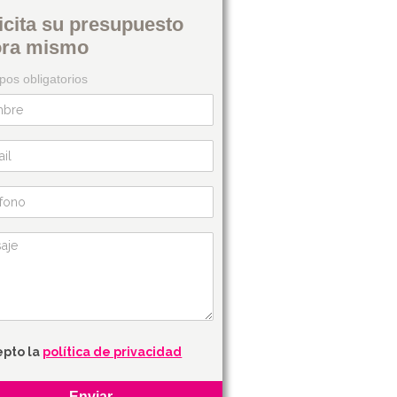
icita su presupuesto
ora mismo
os obligatorios
epto la
política de privacidad