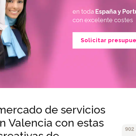
en toda
España y Port
con excelente costes
Solicitar presupu
mercado de servicios
en Valencia con estas
902
creativas de