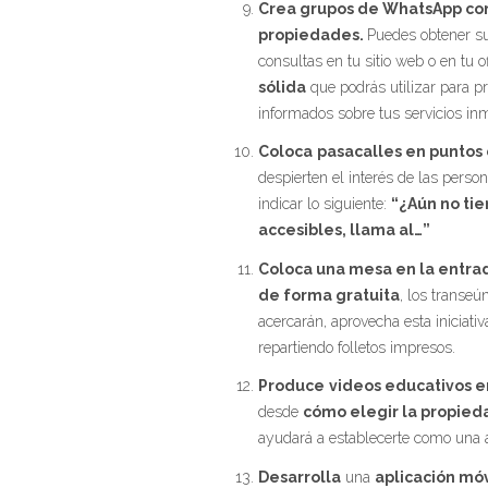
Crea grupos de WhatsApp con 
propiedades.
Puedes obtener su
consultas en tu sitio web o en tu o
sólida
que podrás utilizar para p
informados sobre tus servicios inm
Coloca
pasacalles en puntos 
despierten el interés de las perso
indicar lo siguiente:
“¿Aún no ti
accesibles, llama al…”
Coloca una mesa en la entrad
de forma gratuita
, los transe
acercarán, aprovecha esta iniciati
repartiendo folletos impresos.
Produce
videos educativos 
desde
cómo elegir la propied
ayudará a establecerte como una a
Desarrolla
una
aplicación móv