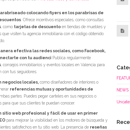
rabriseado colocando flyers en los parabrisas de
descuentos
. Ofrece incentivos especiales, como consultas
s
, como
tarjetas de descuento
en tiendas de muebles y
 que visiten tu agencia inmobiliaria con el código obtenido
do.
manera efectiva las redes sociales, como Facebook,
onectarte con tu audienci
Publica regularmente
s
, consejos inmobiliarios y eventos locales en Valencia para
Cate
ón con tus seguidores.
FEATU
n negocios locales,
como diseñadores de interiores o
nerar
referencias mutuas y oportunidades de
NEWS
mbas partes. Puedes pegar carteles en sus negocios o
Uncate
itas para que sus clientes te puedan conocer.
sitio web profesional y fácil de usar en primer
SEO
para mejorar la visibilidad en los motores de búsqueda y
Rece
lientes satisfechos en tu sitio web. La presencia de
reseñas