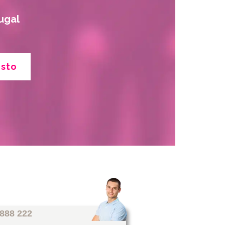
ugal
esto
 888 222