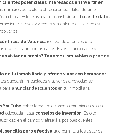
clientes potenciales interesados en invertir en
s números de teléfono al solicitar sus datos durante
ficina física. Esto te ayudará a construir una
base de datos
romocionar nuevas viviendas y mantener a tus clientes
obiliarios.
céntricos de Valencia
realizando anuncios que
nas que transitan por las calles. Estos anuncios pueden
enes vivienda propia? Tenemos inmuebles a precios
a de tu inmobiliaria y
ofrece vinos con bombones
úntes quedarán impactados y al ver esta novedad se
va para
anunciar descuentos
en tu inmobiliaria
en YouTube
sobre temas relacionados con bienes raíces,
ad
adecuada hasta
consejos de inversión
. Esto te
utoridad en el campo y atraerá a posibles clientes.
il sencilla pero efectiva
que permita a los usuarios