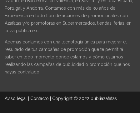
Madrid, en Barcelona, en Valencia, en Sevilla… y en toda España,
Portugal y Andorra. Contamos con más de 30 años de
Experiencia en todo tipo de acciones de promocionales con
Azafatas y/o promotoras en Supermercados, tiendas, ferias, en
la vía pública etc.
Además contamos con una tecnología única para mejorar el
resultado de tus campañas de promoción que te permitirá
saber en todo momento dónde estamos y cómo estamos
realizando las campañas de publicidad o promoción que nos
hayas contratado.
Aviso legal
|
Contacto
|
Copyright © 2022 publiazafatas