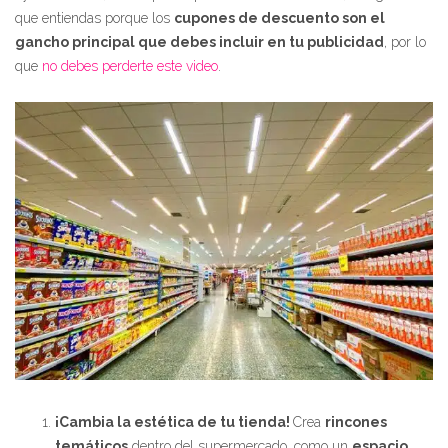
que entiendas porque los
cupones de descuento son el
gancho principal que debes incluir en tu publicidad
, por lo
que
no debes perderte este video
.
¡Cambia la estética de tu tienda!
Crea
rincones
temáticos
dentro del supermercado, como un
espacio