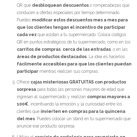
QR que
desbloquean descuentos
o rompecabezas que
conducen a ofertas especiales por tiempo determinado.
Puedes
modificar estos descuentos mes a mes para
que los clientes tengan el incentivo de participar
cada vez
que asistan a tu supermercado. Coloca códigos
QR en puntos estratégicos de tu supermercado, como en los
carritos de compras
,
cerca de las entradas
, o en las
áreas de productos destacados
. La idea es hacerlos
fácilmente accesibles para que los clientes puedan
participar
mientras realizan sus compras.
Ofrece
cajas misteriosas GRATUITAS con productos
sorpresa
para todas las personas mayores de edad que
ingresan al supermercado y realizan
compras mayores a
100€
, incentivando la emoción y la curiosidad entre los
clientes que
invierten en compras para la quincena
del mes
. Puedes colocar un stand en tu supermercado que
anuncie ese producto sorpresa.
Utiliza el
servicio de cartelería
para anunciarte en