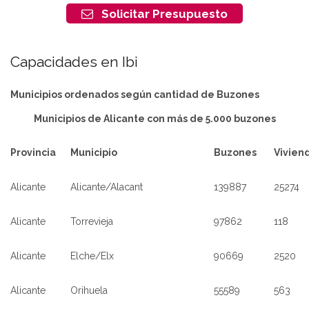
Solicitar Presupuesto
Capacidades en Ibi
Municipios ordenados según cantidad de Buzones
Municipios de Alicante con más de 5.000 buzones
Provincia
Municipio
Buzones
Vivien
Alicante
Alicante/Alacant
139887
25274
Alicante
Torrevieja
97862
118
Alicante
Elche/Elx
90669
2520
Alicante
Orihuela
55589
563