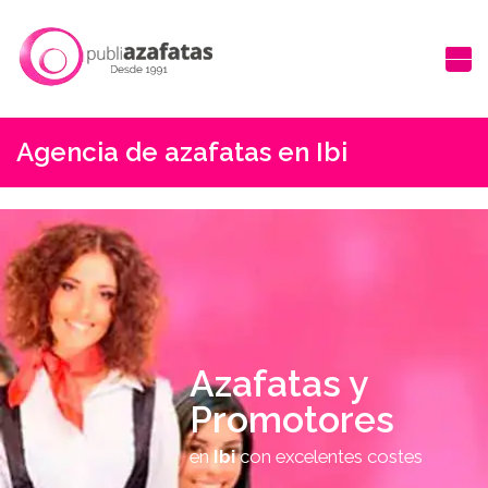
Agencia de azafatas en Ibi
Azafatas y
Promotores
en
Ibi
con excelentes costes