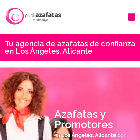
Tu agencia de azafatas de confianza
en Los Ángeles, Alicante
Azafatas y
Promotores
en
Los Ángeles, Alicante
con