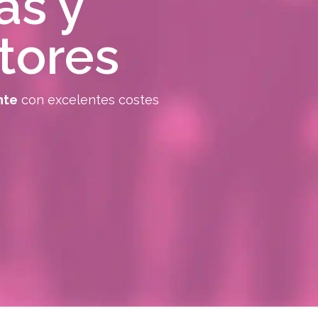
as y
tores
nte
con excelentes costes