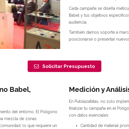
Cada campaña se diseña meticul
Babel y tus objetivos específic
audiencia.
También damos soporte a marca
posicionarse o presentar nuevo
Solicitar Presupuesto
no Babel,
Medición y Anális
En Publiazafatas, no solo impl
finalizar tu campaña en el Polí
iento del entorno. El Polígono
con datos esenciales:
 una mezcla de zonas
Cantidad de material prom
 comunidad, lo que requiere un