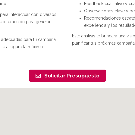
Feedback cualitativo y cua
ido.
Observaciones clave y per
para interactuar con diversos
Recomendaciones estratégi
de interacción para generar
experiencia y los resulta
Este análisis te brindará una visi
s adecuadas para tu campaña,
planificar tus próximas campaña
e te asegure la máxima
Solicitar Presupuesto