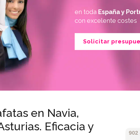
en toda
España y Port
con excelente costes
Solicitar presupu
fatas en Navia,
sturias. Eficacia y
902