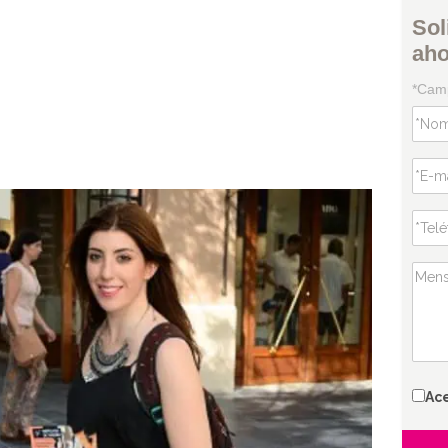
Sol
ah
*Camp
Ac