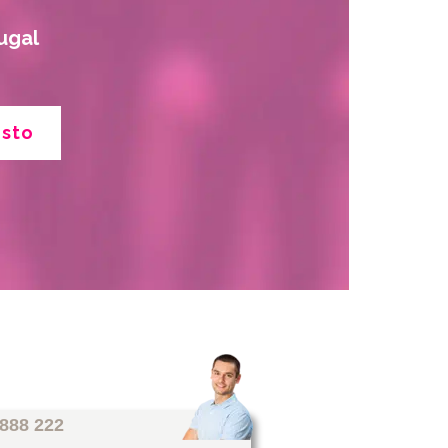
ugal
esto
 888 222