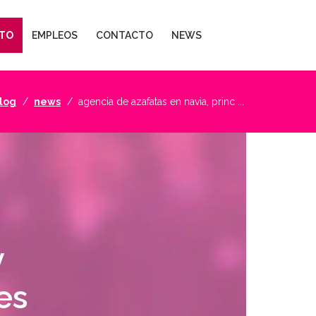
TO
EMPLEOS
CONTACTO
NEWS
log
news
agencia de azafatas en navia, princ ...
y
es