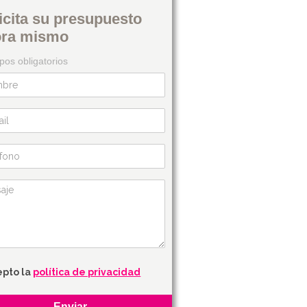
icita su presupuesto
ora mismo
os obligatorios
epto la
política de privacidad