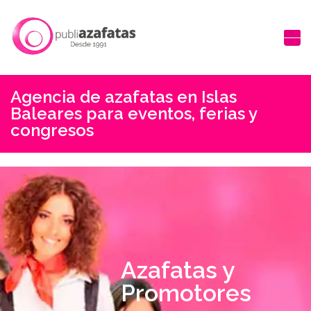
Agencia de azafatas en Islas
Baleares para eventos, ferias y
congresos
Azafatas y
Promotores