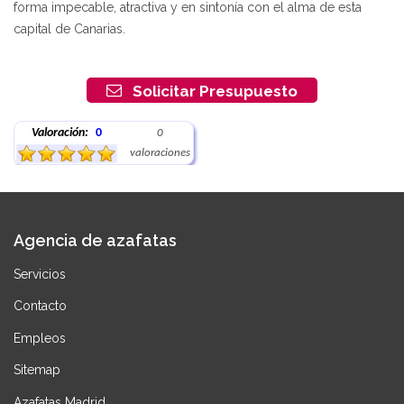
forma impecable, atractiva y en sintonía con el alma de esta
capital de Canarias.
Solicitar Presupuesto
Valoración:
0
0
valoraciones
Agencia de azafatas
Servicios
Contacto
Empleos
Sitemap
Azafatas Madrid