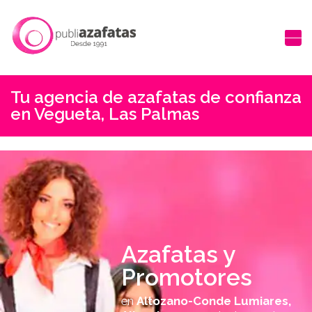
Tu agencia de azafatas de confianza
en Vegueta, Las Palmas
Azafatas y
Promotores
en
Altozano-Conde Lumiares,