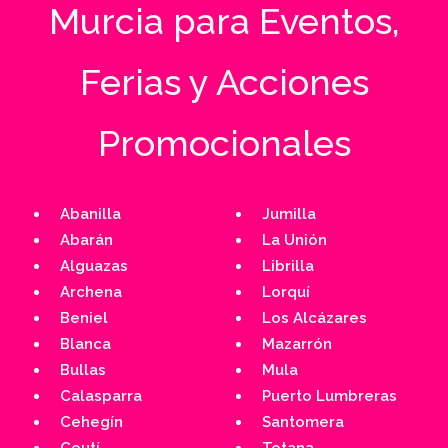
Murcia para Eventos,
Ferias y Acciones
Promocionales
Abanilla
Jumilla
Abarán
La Unión
Alguazas
Librilla
Archena
Lorquí
Beniel
Los Alcázares
Blanca
Mazarrón
Bullas
Mula
Calasparra
Puerto Lumbreras
Cehegín
Santomera
Ceutí
Totana