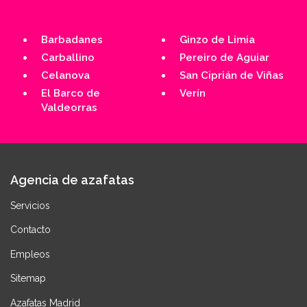
Barbadanes
Ginzo de Limia
Carballino
Pereiro de Aguiar
Celanova
San Ciprián de Viñas
El Barco de
Verín
Valdeorras
Agencia de azafatas
Servicios
Contacto
Empleos
Sitemap
Azafatas Madrid