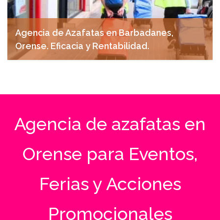
Agencia de Azafatas en Barbadanes,
Orense. Eficacia y Rentabilidad.
abril 14, 2025
Agencia de azafatas en
Orense para Eventos,
Ferias y Acciones
Promocionales