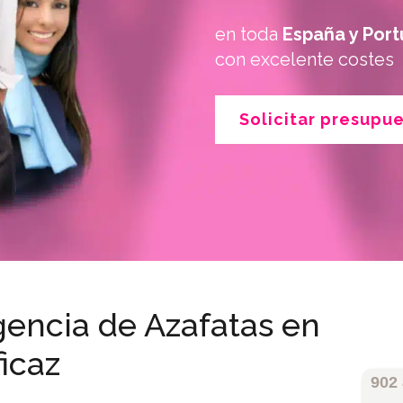
en toda
España y Port
con excelente costes
Solicitar presupu
encia de Azafatas en
icaz
902