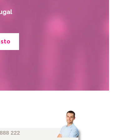
ugal
esto
 888 222