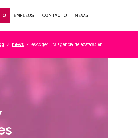
TO
EMPLEOS
CONTACTO
NEWS
og
news
escoger una agencia de azafatas en ...
y
es