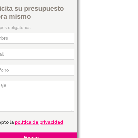
icita su presupuesto
ora mismo
os obligatorios
epto la
política de privacidad