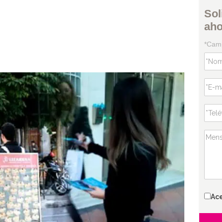
Sol
ah
*Camp
Ac