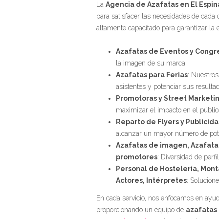
La
Agencia de Azafatas en El Espin
para satisfacer las necesidades de cada 
altamente capacitado para garantizar la 
Azafatas de Eventos y Congr
la imagen de su marca.
Azafatas para Ferias
: Nuestros
asistentes y potenciar sus resulta
Promotoras y Street Marketi
maximizar el impacto en el público
Reparto de Flyers y Publicid
alcanzar un mayor número de pote
Azafatas de imagen, Azafatas
promotores
: Diversidad de perf
Personal de Hostelería, Mon
Actores, Intérpretes
: Solucione
En cada servicio, nos enfocamos en ayuda
proporcionando un equipo de
azafatas