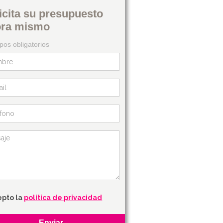
icita su presupuesto
ora mismo
os obligatorios
epto la
política de privacidad