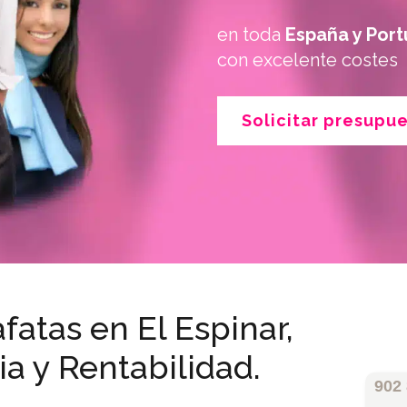
en toda
España y Port
con excelente costes
Solicitar presupu
fatas en El Espinar,
ia y Rentabilidad.
902