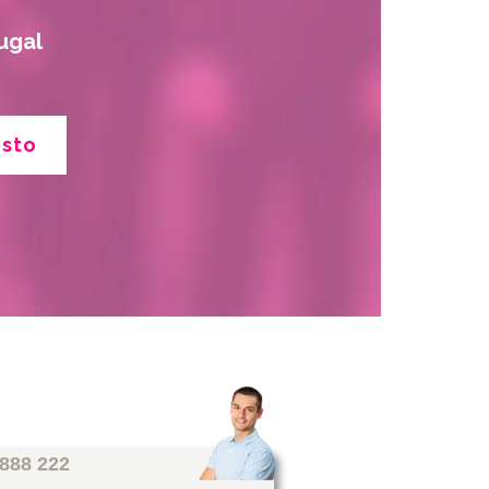
ugal
esto
 888 222