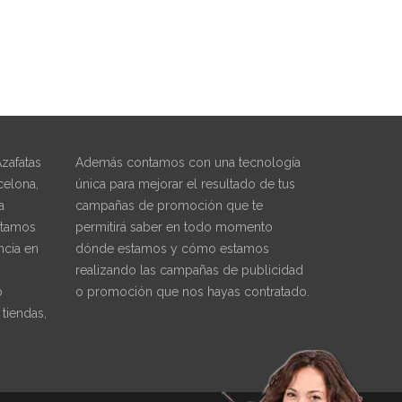
Azafatas
Además contamos con una tecnología
celona,
única para mejorar el resultado de tus
a
campañas de promoción que te
ntamos
permitirá saber en todo momento
ncia en
dónde estamos y cómo estamos
realizando las campañas de publicidad
o
o promoción que nos hayas contratado.
tiendas,