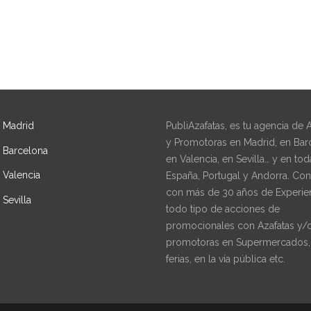
s Madrid
PubliAzafatas, es tu agencia de 
y Promotoras en Madrid, en Bar
s Barcelona
en Valencia, en Sevilla… y en tod
 Valencia
España, Portugal y Andorra. Co
con más de 30 años de Experie
 Sevilla
todo tipo de acciones de
promocionales con Azafatas y/
promotoras en Supermercados, 
ferias, en la vía pública etc.