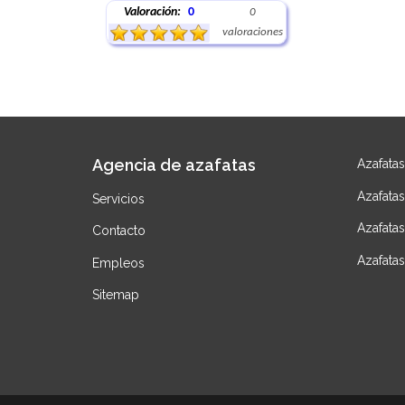
Valoración:
0
0
valoraciones
Agencia de azafatas
Azafata
Azafata
Servicios
Azafatas
Contacto
Azafatas
Empleos
Sitemap