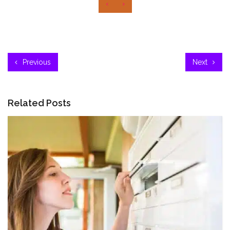
‹
›
Previous
Next
Related Posts