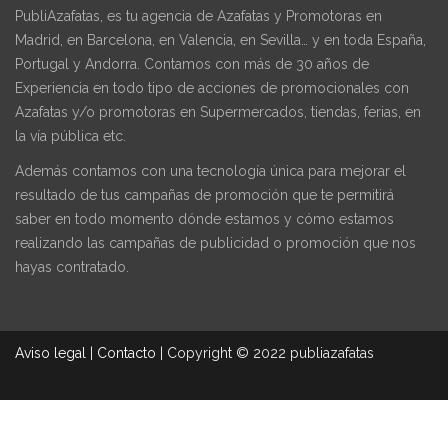
PubliAzafatas, es tu agencia de Azafatas y Promotoras en
Madrid, en Barcelona, en Valencia, en Sevilla… y en toda España,
Portugal y Andorra. Contamos con más de 30 años de
Experiencia en todo tipo de acciones de promocionales con
Azafatas y/o promotoras en Supermercados, tiendas, ferias, en
la vía pública etc.
Además contamos con una tecnología única para mejorar el
resultado de tus campañas de promoción que te permitirá
saber en todo momento dónde estamos y cómo estamos
realizando las campañas de publicidad o promoción que nos
hayas contratado.
Aviso legal
|
Contacto
|
Copyright © 2022 publiazafatas