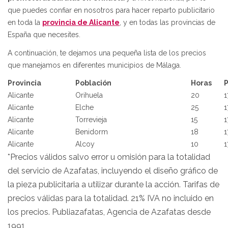
que puedes confiar en nosotros para hacer reparto publicitario
en toda la
provincia de Alicante
, y en todas las provincias de
España que necesites.
A continuación, te dejamos una pequeña lista de los precios
que manejamos en diferentes municipios de Málaga.
Provincia
Población
Horas
P
Alicante
Orihuela
20
1
Alicante
Elche
25
1
Alicante
Torrevieja
15
1
Alicante
Benidorm
18
1
Alicante
Alcoy
10
1
*Precios válidos salvo error u omisión para la totalidad
del servicio de Azafatas, incluyendo el diseño gráfico de
la pieza publicitaria a utilizar durante la acción. Tarifas de
precios válidas para la totalidad. 21% IVA no incluido en
los precios. Publiazafatas, Agencia de Azafatas desde
1991