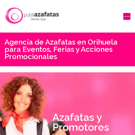
Agencia de Azafatas en Orihuela
para Eventos, Ferias y Acciones
Promocionales
Azafatas y
Promotores