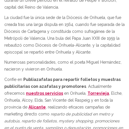
durante un breve periodo en el reinado de Felipe V Borbón,
capital del Reino de Valencia.
La ciudad fue la única sede de la Diócesis de Orihuela, que fue
creada tras una larga disputa en 1564, cuando fue separada de la
Diócesis de Cartagena y constituida como sufragánea de la
Metrópoli de Valencia. Una bula del Papa Juan XXIII de 1959 la
rebautizó como Diócesis de Orihuela-Alicante, y la capitalidad
episcopal se repartió entre Orihuela y Alicante.
Numerosas personalidades, como el poeta Miguel Hernández,
nacieron y vivieron en Orihuela.
Confíe en
Publiazafatas para repartir folletos y muestras
publicitarias con azafatas y promotores
. Actualmente
ofrecemos
nuestros servicios
en Orihuela,
Torrevieja
, Elche,
Orihuela, Alcoy, Elda, San Vicente del Raspeig y en toda la
provincia de
Alicante
, realizando eficaces campañas de
marketing directo como
reparto de publicidad en metro y
autobús, reparto de folletos, mystery shopping, promociones
en el punto de venta, sampling o degustación, promociones en